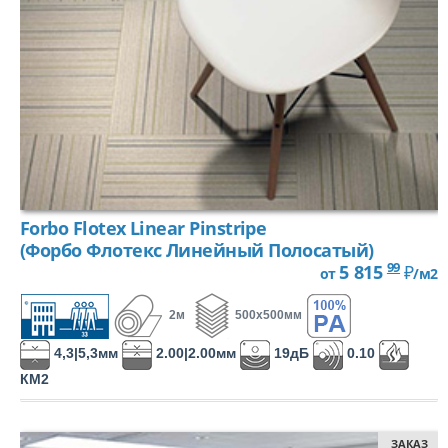
ПОДВЕСНАЯ СИСТЕМА
СВЕТИЛЬНИКИ
АКСЕССУАРЫ
ПЛИНТУС
Forbo Flotex Linear Pinstripe
ГРУНТОВКА
(Форбо Флотекс Линейный Полосатый)
99
5 815
₽
от
/м2
СМЕСЬ ДЛЯ ПОЛА
2м
500х500мм
КЛЕЙ ДЛЯ НАПОЛЬНЫХ ПОКРЫТИЙ
4,3|5,3мм
2.00|2.00мм
19дБ
0.10
КМ2
СРЕДСТВА ДЛЯ НАПОЛЬНЫХ ПОКРЫТИЙ
ПОДБОР
ЗАКАЗ