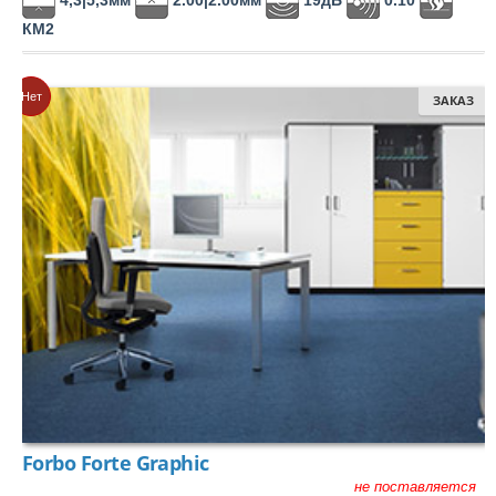
4,3|5,3мм
2.00|2.00мм
19дБ
0.10
Orotex
КМ2
Rockfon
Нет
ЗАКАЗ
RusCarpetTiles
Tarkett
Tecsom
Зартекс
Кронапласт
Синтерос
АЛБЕС
ПО ПОЖАРНЫМ ТРЕБОВАНИЯМ
Forbo Forte Graphic
КМ0
не поставляется