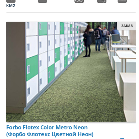
КМ2
ЗАКАЗ
ЛАМИНАТ
ПО КЛАССУ:
32 класс
33 класс
34 класс
ЧАСТО ИЩУТ:
С фаской
Толщиной 12мм
Класса пожарной опасности КМ3
Forbo Flotex Color Metro Neon
(Форбо Флотекс Цветной Неон)