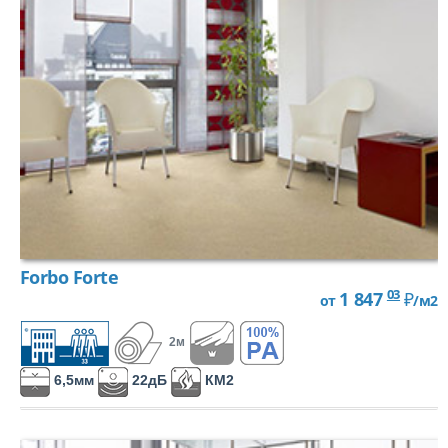
Forbo Forte
03
1 847
₽
от
/м2
2м
6,5мм
22дБ
КМ2