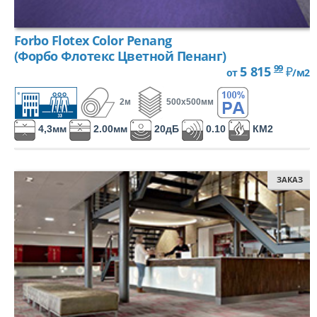
Петлевой, иглопробивной
Forbo Flotex Color Penang
(Форбо Флотекс Цветной Пенанг)
99
5 815
₽
от
/м2
Петлевой одноуровневый
2м
500х500мм
4,3мм
2.00мм
20дБ
0.10
КМ2
Петлевой разноуровневый
ЗАКАЗ
Комбинированный (катлуп)
Разрезной (Велюр)
Разрезной (Саксони)