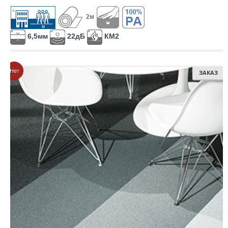
КМ1
2м
КМ1 и лучше
6,5мм
22дБ
КМ2
КМ2
КМ2 и лучше
Нет
ЗАКАЗ
КМ3
КМ3 и лучше
КМ4
КМ4 и лучше
КМ5
КМ5 и лучше