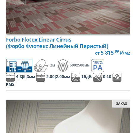
Разрезной (Фризе)
Петлевой, Микро-Тафтинг
Forbo Flotex Linear Cirrus
(Форбо Флотекс Линейный Перистый)
99
5 815
₽
от
/м2
2м
500х500мм
4,3|5,3мм
2.00|2.00мм
19дБ
0.10
КМ2
ЗАКАЗ
ПОТОЛОК
ARMSTRONG