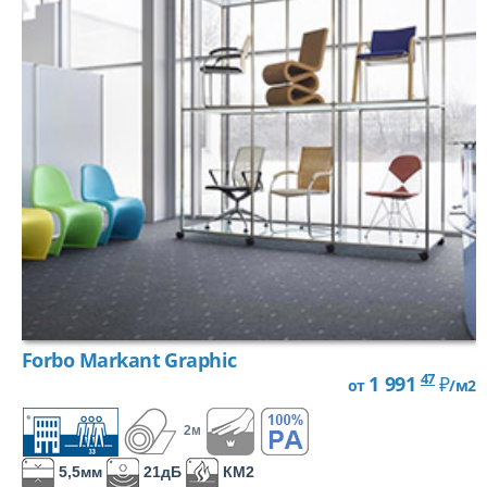
Forbo Markant Graphic
47
1 991
₽
от
/м2
2м
5,5мм
21дБ
КМ2