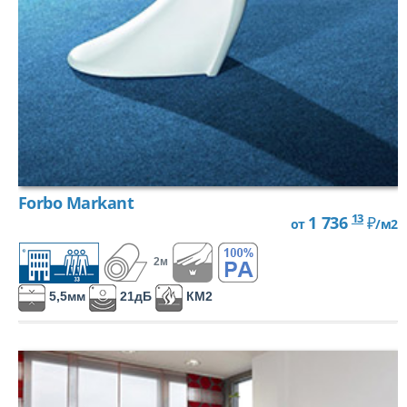
Forbo Markant
13
1 736
₽
от
/м2
2м
5,5мм
21дБ
КМ2