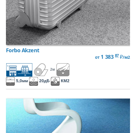
Forbo Akzent
87
1 383
₽
от
/м2
2м
5,0мм
20дБ
КМ2