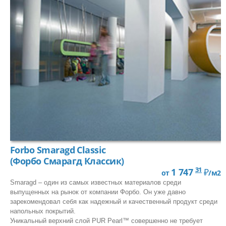
Forbo Smaragd Classic
(Форбо Смарагд Классик)
31
1 747
₽
от
/м2
Smaragd – один из самых известных материалов среди
выпущенных на рынок от компании Форбо. Он уже давно
зарекомендовал себя как надежный и качественный продукт среди
напольных покрытий.
Уникальный верхний слой PUR Pearl™ совершенно не требует