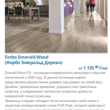
Orotex
Rockfon
RusCarpetTiles
Tarkett
Tecsom
Зартекс
Forbo Emerald Wood
Кронапласт
(Форбо Эмеральд Дерево)
06
1 135
₽
от
/м2
Синтерос
Emerald Wood FR - коллекция коммерческого винилового покрытия
обновленная в 2020 году. В данной коллекции широко
АЛБЕС
представлены реалистичные дизайны под дерево на любой вкус.
Дизайны, проверенные временем, доказали свои практичные
свойства, а современные технологии позволили добиться
ПО ПОЖАРНЫМ ТРЕБОВАНИЯМ
невероятной точности рисунка.
Эмеральд стандарт обладает антистатическими свойствами и
КМ0
защитным полиуретановым слоем PUR Pearl, который гарантирует