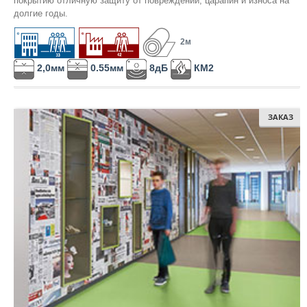
покрытию отличную защиту от повреждений, царапин и износа на
КМ1
долгие годы.
КМ1 и лучше
2м
КМ2
2,0мм
0.55мм
8дБ
КМ2
КМ2 и лучше
КМ3
ЗАКАЗ
КМ3 и лучше
КМ4
КМ4 и лучше
КМ5
КМ5 и лучше