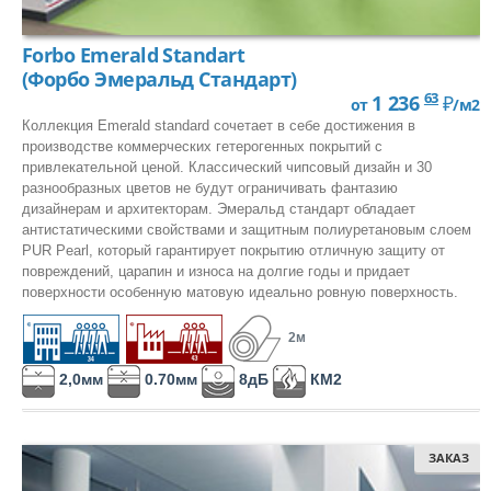
Forbo Emerald Standart
(Форбо Эмеральд Стандарт)
63
1 236
₽
от
/м2
Коллекция Emerald standard сочетает в себе достижения в
производстве коммерческих гетерогенных покрытий с
привлекательной ценой. Классический чипсовый дизайн и 30
разнообразных цветов не будут ограничивать фантазию
дизайнерам и архитекторам. Эмеральд стандарт обладает
антистатическими свойствами и защитным полиуретановым слоем
PUR Pearl, который гарантирует покрытию отличную защиту от
повреждений, царапин и износа на долгие годы и придает
поверхности особенную матовую идеально ровную поверхность.
2м
2,0мм
0.70мм
8дБ
КМ2
ЗАКАЗ