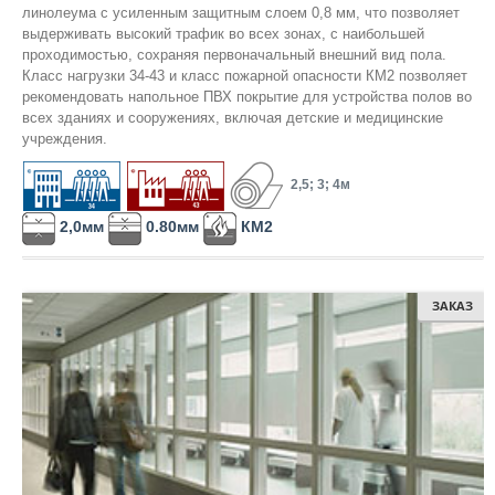
линолеума с усиленным защитным слоем 0,8 мм, что позволяет
ПОДВЕСНАЯ СИСТЕМА
выдерживать высокий трафик во всех зонах, с наибольшей
проходимостью, сохраняя первоначальный внешний вид пола.
Класс нагрузки 34-43 и класс пожарной опасности КМ2 позволяет
СВЕТИЛЬНИКИ
рекомендовать напольное ПВХ покрытие для устройства полов во
всех зданиях и сооружениях, включая детские и медицинские
учреждения.
АКСЕССУАРЫ
2,5; 3; 4м
ПЛИНТУС
2,0мм
0.80мм
КМ2
ГРУНТОВКА
ЗАКАЗ
СМЕСЬ ДЛЯ ПОЛА
КЛЕЙ ДЛЯ НАПОЛЬНЫХ ПОКРЫТИЙ
СРЕДСТВА ДЛЯ НАПОЛЬНЫХ ПОКРЫТИЙ
ПОДБОР