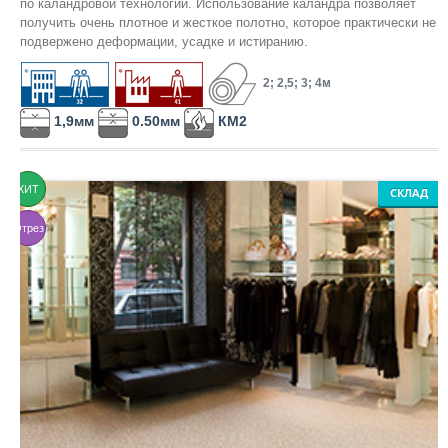
по каландровой технологии. Использование каландра позволяет
получить очень плотное и жесткое полотно, которое практически не
подвержено деформации, усадке и истиранию.
КОВРОЛИН
2; 2,5; 3; 4м
ПО ТИПУ:
1,9мм
0.50мм
КМ2
Бытовой
Коммерческий
ХИТ
СКЛАД
Ковровая плитка
Флокированное покрытие (Флотекс)
Отрез
Выставочный
ЧАСТО ИЩУТ:
Ковролин класса КМ2
Ковролин класса КМ3 или лучше
Ковровая плитка класса КМ2
Ковровая плитка класса КМ3 и лучше
ПО ТИПУ ВОРСА: