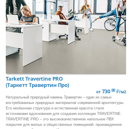
Низкая стоимость высококачественного напольного
покрытия;
Наивысший класс истираемости «Т»;
Долгое сохранение хорошего внешнего вида;
Не требует нанесения защитных мастик в процессе
ЛАМИНАТ
эксплуатации;
Большой выбор ширин рулона: 2,0 – 2,5 – 3,0 – 3,5 – 4,0м;
Широкий выбор дизайнов и расцветок;
ПО КЛАССУ:
Практически не ремонтно-пригоден;
32 класс
Не допускает шлифовку и увеличение срока эксплуатации.
33 класс
34 класс
Tarkett Travertine PRO
ЧАСТО ИЩУТ:
(Таркетт Травертин Про)
С фаской
00
730
₽
от
/м2
Толщиной 12мм
Натуральный природный камень Травертин – один из самых
востребованных природных материалов современной архитектуры.
Класса пожарной опасности КМ3
Его необычная структура и естественная красота стали
источниками вдохновения для создания коллекции TRAVERTINE.
TRAVERTINE PRO – это высококачественное напольное ПВХ
покрытие для жилых и общественных помещений, произведенное