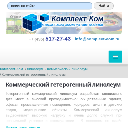
О компании
Оплата и доставка
Новости
Акции
Контакты
517-27-43
info@complect-com.ru
+7 (495)
ЛИНОЛЕУМ
Комплект-Ком
Линолеум
Коммерческий линолеум
Коммерческий гетерогенный линолеум
ПО ТИПУ:
Коммерческий гетерогенный линолеум
Бытовой
Гетерогенный коммерческий линолеум разработан специально
для мест в высокой проходимостью: общественные здания,
Полукоммерческий
офисы, промышленные помещения, коридоры школ и детских
Коммерческий
садов, медицинские объекты. Коммерческий линолеум
выдерживает высокую нагрузку и очень долго служит при
Гетерогенный
правильной укладке и эксплуатации. В основном он слабо
Гомогенный
горючий и проходит любую проверку МЧС, но есть коллекции с
Читать полностью →