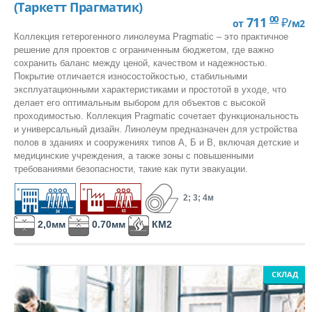
(Таркетт Прагматик)
Но с другой стороны имеющий принципиальные отличия от
Класса пожарной опасности КМ2
00
711
₽
от
/м2
бытового или
полукоммерческого линолеума
:
Линолеум на войлочной ТеплоЗвукоИзоляционной основе
Коллекция гетерогенного линолеума Pragmatic – это практичное
Меньшая толщина (обычно 2,0мм)
и высокая плотность,
решение для проектов с ограниченным бюджетом, где важно
благодаря чему снижается проминаемость под действием
СОПУСТВУЮЩИЕ ТОВАРЫ:
сохранить баланс между ценой, качеством и надежностью.
каблуков, тяжелых столов, стеллажей или ножек кресел
Покрытие отличается износостойкостью, стабильными
Толстый защитный, рабочий (обычно 0,7мм) слой
Шнур для сварки
эксплуатационными характеристиками и простотой в уходе, что
обеспечивающий длительный срок эксплуатации и высокую
делает его оптимальным выбором для объектов с высокой
износоустойчивость.
проходимостью. Коллекция Pragmatic сочетает функциональность
Более гладкая поверхность
, укрепленная последними
и универсальный дизайн. Линолеум предназначен для устройства
технологиями полиуретанового усиления, облегчающая
полов в зданиях и сооружениях типов А, Б и В, включая детские и
уборку и длительное сохранение привлекательного внешнего
медицинские учреждения, а также зоны с повышенными
вида
требованиями безопасности, такие как пути эвакуации.
Более нейтральные дизайны
, подходящие под
КВАРЦ-ВИНИЛ
общественные помещения, и не вызывающие явного
2; 3; 4м
отторжения.
Добавление в ВПХ специальных присадок снижающих
ПО ТИПУ:
2,0мм
0.70мм
КМ2
горючесть линолеума
(до Г1 – слабогорючий, с
LVT Клеевая кварцвиниловая плитка
продолжительность самостоятельного горения 0 минут,
воспламеняемость до В2, распространение пламени до ПР1,
SPC Кварцвинил замковый
и т.д.). Это необходимые
требования для общественных
СКЛАД
Токопроводящая плитка
помещений
.
ПЛЮСЫ И МИНУСЫ гетерогенного линолеума: