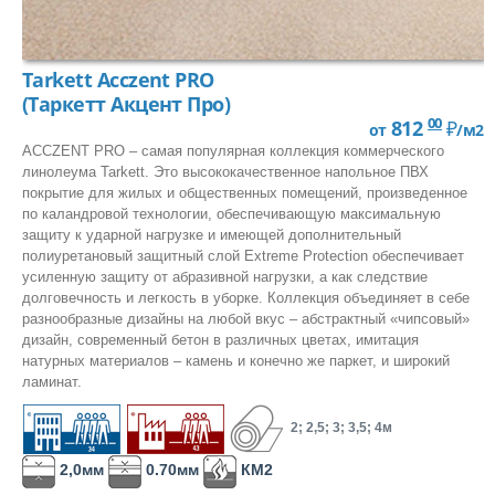
Петлевой, иглопробивной
Tarkett Acczent PRO
(Таркетт Акцент Про)
Петлевой одноуровневый
00
812
₽
от
/м2
ACCZENT PRO – самая популярная коллекция коммерческого
линолеума Tarkett. Это высококачественное напольное ПВХ
покрытие для жилых и общественных помещений, произведенное
по каландровой технологии, обеспечивающую максимальную
Петлевой разноуровневый
защиту к ударной нагрузке и имеющей дополнительный
полиуретановый защитный слой Extreme Protection обеспечивает
усиленную защиту от абразивной нагрузки, а как следствие
Комбинированный (катлуп)
долговечность и легкость в уборке. Коллекция объединяет в себе
разнообразные дизайны на любой вкус – абстрактный «чипсовый»
дизайн, современный бетон в различных цветах, имитация
натурных материалов – камень и конечно же паркет, и широкий
Разрезной (Велюр)
ламинат.
2; 2,5; 3; 3,5; 4м
Разрезной (Саксони)
2,0мм
0.70мм
КМ2