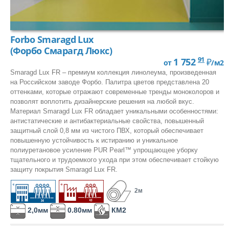
Forbo Smaragd Lux
(Форбо Смарагд Люкс)
91
1 752
₽
от
/м2
Smaragd Lux FR – премиум коллекция линолеума, произведенная
на Российском заводе Форбо. Палитра цветов представлена 20
оттенками, которые отражают современные тренды моноколоров и
позволят воплотить дизайнерские решения на любой вкус.
Материал Smaragd Lux FR обладает уникальными особенностями:
антистатические и антибактериальные свойства, повышенный
защитный слой 0,8 мм из чистого ПВХ, который обеспечивает
повышенную устойчивость к истиранию и уникальное
полиуретановое усиление PUR Pearl™ упрощающее уборку
тщательного и трудоемкого ухода при этом обеспечивает стойкую
защиту покрытия Smaragd Lux FR.
2м
2,0мм
0.80мм
КМ2