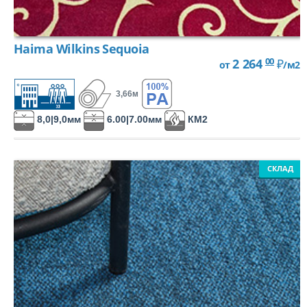
Haima Wilkins Sequoia
00
2 264
₽
от
/м2
3,66м
8,0|9,0мм
6.00|7.00мм
КМ2
СКЛАД