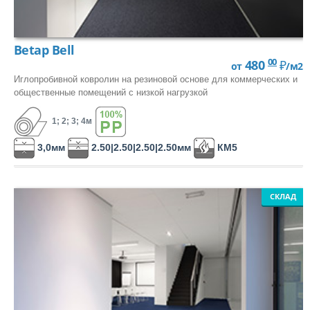
Betap Bell
00
480
₽
от
/м2
ЛАМИНАТ
Иглопробивной ковролин на резиновой основе для коммерческих и
общественные помещений с низкой нагрузкой
ПО КЛАССУ:
1; 2; 3; 4м
32 класс
33 класс
3,0мм
2.50|2.50|2.50|2.50мм
КМ5
34 класс
ЧАСТО ИЩУТ:
СКЛАД
С фаской
Толщиной 12мм
Класса пожарной опасности КМ3