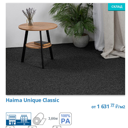
СКЛАД
ПОДВЕСНАЯ СИСТЕМА
СВЕТИЛЬНИКИ
АКСЕССУАРЫ
ПЛИНТУС
ГРУНТОВКА
СМЕСЬ ДЛЯ ПОЛА
КЛЕЙ ДЛЯ НАПОЛЬНЫХ ПОКРЫТИЙ
Haima Unique Classic
77
1 631
₽
от
/м2
СРЕДСТВА ДЛЯ НАПОЛЬНЫХ ПОКРЫТИЙ
3,66м
ПОДБОР