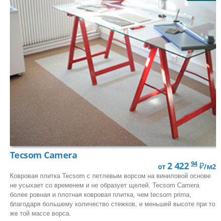
Tecsom Camera
94
2 422
₽
от
/м2
Ковровая плитка Tecsom с петлевым ворсом на виниловой основе
не усыхает со временем и не образует щелей. Tecsom Camera
более ровная и плотная ковровая плитка, чем tecsom prima,
благодаря большему количество стежков, и меньшей высоте при то
же той массе ворса.