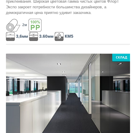
приклеивания. Широкая цветовая гамма чистых цветов ФлорТ
Класса пожарной опасности КМ2
Экспо закроет потребности большинства дизайнеров, а
демократичная цена приятно удивит заказчика.
Линолеум на войлочной ТеплоЗвукоИзоляционной основе
2м
СОПУСТВУЮЩИЕ ТОВАРЫ:
Шнур для сварки
3,6мм
3.60мм
КМ5
СКЛАД
КВАРЦ-ВИНИЛ
ПО ТИПУ:
LVT Клеевая кварцвиниловая плитка
SPC Кварцвинил замковый
Токопроводящая плитка