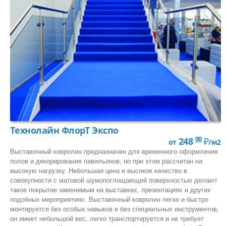
Натуральный (мармолеум)
LVT Клеевая кварцвиниловая плитка
Специализированный
Антистатический
Токопроводящий
Акустический
Антискользящий
Сценический
Спортивный
Технолайн ФлорТ Экспо
00
248
₽
В Отрез:
от
/м2
Выставочный ковролин предназначен для временного оформления
Бытовой
полов и декорирования павильонов, но при этом рассчитан на
высокую нагрузку. Небольшая цена и высокое качество в
Полукоммерческий
совокупности с матовой шумопоглощающей поверхностью делают
Коммерческий
такое покрытие заменимым на выставках, презентациях и других
подобных мероприятиях. Выставочный ковролин легко и быстро
Гомогенный
монтируется без особых навыков и без специальных инструментов,
он имеет небольшой вес, легко транспортируется и не требует
ЧАСТО ИЩУТ: