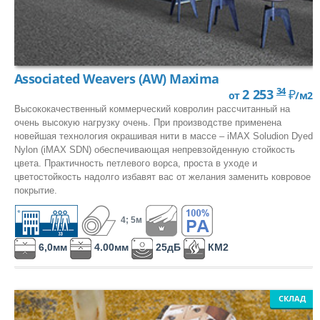
Associated Weavers (AW) Maxima
34
2 253
₽
от
/м2
Высококачественный коммерческий ковролин рассчитанный на
очень высокую нагрузку очень. При производстве применена
новейшая технология окрашивая нити в массе – iMAX Soludion Dyed
Nylon (iMAX SDN) обеспечивающая непревзойденную стойкость
цвета. Практичность петлевого ворса, проста в уходе и
цветостойкость надолго избавят вас от желания заменить ковровое
покрытие.
4; 5м
6,0мм
4.00мм
25дБ
КМ2
СКЛАД