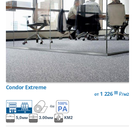
Разрезной (Фризе)
Петлевой, Микро-Тафтинг
Condor Extreme
00
1 226
₽
от
/м2
4м
ПОТОЛОК
5,0мм
3.00мм
КМ2
ARMSTRONG