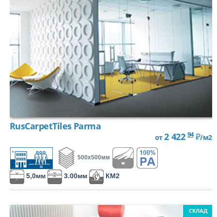
RusCarpetTiles Parma
94
2 422
₽
от
/м2
500х500мм
5,0мм
3.00мм
КМ2
СКЛАД