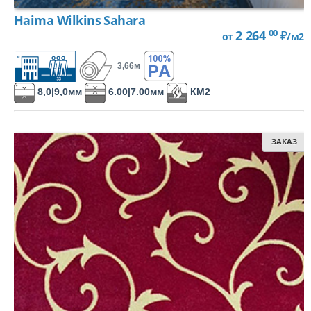
Haima Wilkins Sahara
00
2 264
₽
от
/м2
3,66м
8,0|9,0мм
6.00|7.00мм
КМ2
ЗАКАЗ