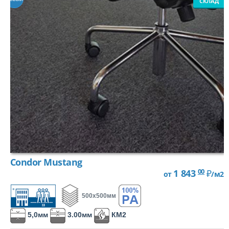
СКЛАД
Condor Mustang
00
1 843
₽
от
/м2
500х500мм
5,0мм
3.00мм
КМ2