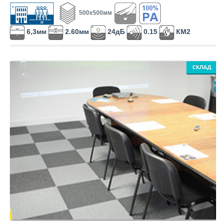
500х500мм
6,3мм
2.60мм
24дБ
0.15
КМ2
СКЛАД