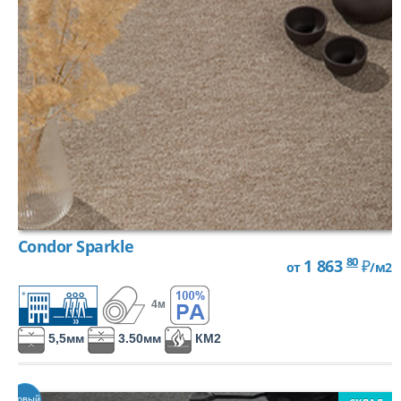
Condor Sparkle
80
1 863
₽
от
/м2
4м
5,5мм
3.50мм
КМ2
Новый