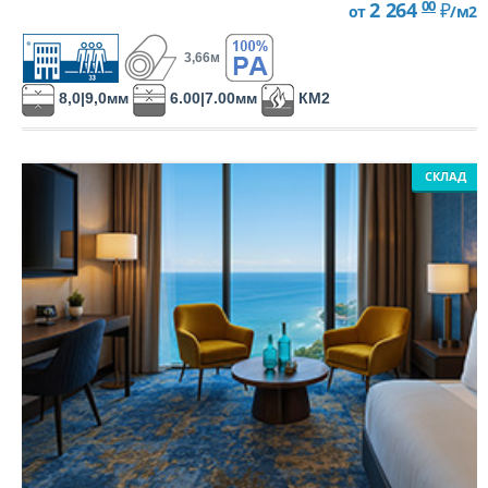
00
2 264
₽
от
/м2
3,66м
8,0|9,0мм
6.00|7.00мм
КМ2
СКЛАД