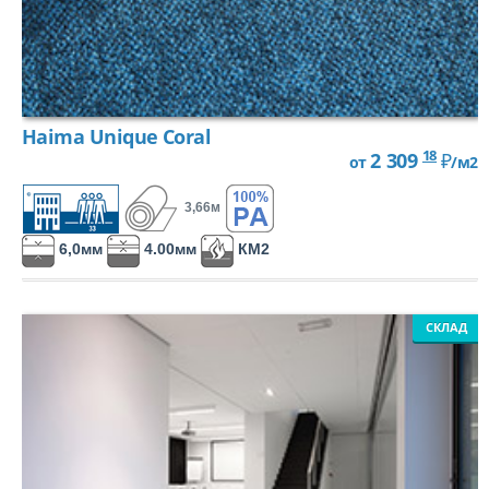
Haima Unique Coral
18
2 309
₽
от
/м2
3,66м
6,0мм
4.00мм
КМ2
СКЛАД