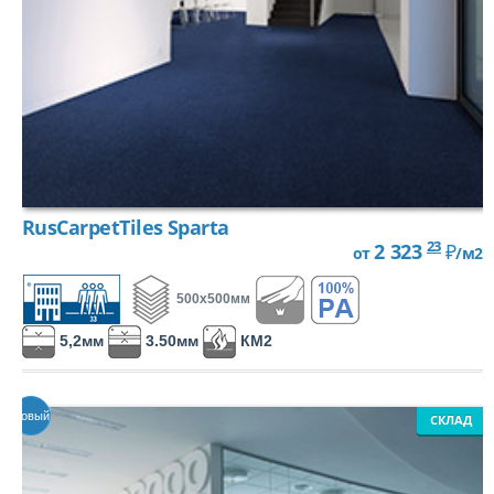
RusCarpetTiles Sparta
23
2 323
₽
от
/м2
500х500мм
5,2мм
3.50мм
КМ2
Новый
СКЛАД