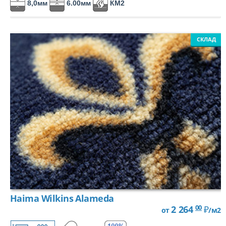
8,0мм
6.00мм
КМ2
СКЛАД
Haima Wilkins Alameda
00
2 264
₽
от
/м2