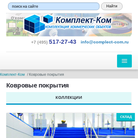
О компании
Оплата и доставка
Новости
Акции
Контакты
517-27-43
info@complect-com.ru
+7 (495)
ЛИНОЛЕУМ
Комплект-Ком
Ковровые покрытия
Ковровые покрытия
ПО ТИПУ:
КОЛЛЕКЦИИ
Бытовой
Полукоммерческий
Коммерческий
СКЛАД
Гетерогенный
Гомогенный