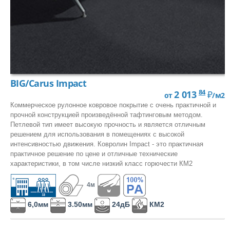
КМ1
КМ1 и лучше
КМ2
КМ2 и лучше
КМ3
BIG/Carus Impact
84
2 013
₽
от
/м2
КМ3 и лучше
Коммерческое рулонное ковровое покрытие с очень практичной и
КМ4
прочной конструкцией произведённой тафтинговым методом.
Петлевой тип имеет высокую прочность и является отличным
КМ4 и лучше
решением для использования в помещениях с высокой
интенсивностью движения. Ковролин Impact - это практичная
КМ5
практичное решение по цене и отличные технические
характеристики, в том числе низкий класс горючести КМ2
КМ5 и лучше
4м
6,0мм
3.50мм
24дБ
КМ2