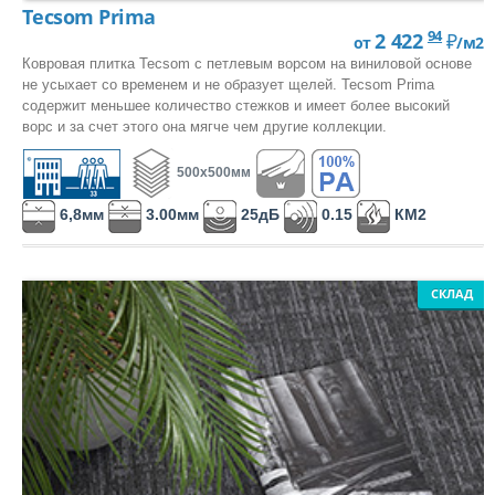
Tecsom Prima
94
2 422
₽
от
/м2
Ковровая плитка Tecsom с петлевым ворсом на виниловой основе
не усыхает со временем и не образует щелей. Tecsom Prima
содержит меньшее количество стежков и имеет более высокий
ворс и за счет этого она мягче чем другие коллекции.
500х500мм
6,8мм
3.00мм
25дБ
0.15
КМ2
СКЛАД