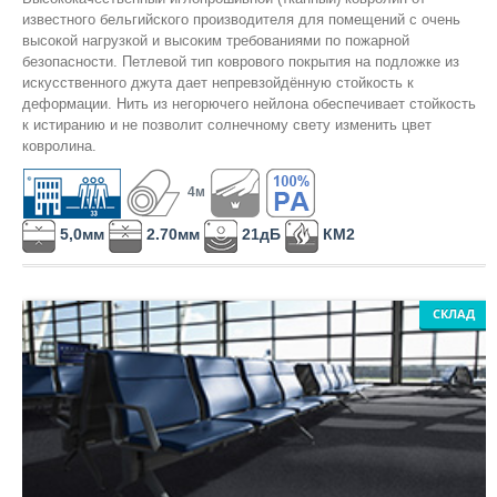
известного бельгийского производителя для помещений с очень
Orotex
высокой нагрузкой и высоким требованиями по пожарной
безопасности. Петлевой тип коврового покрытия на подложке из
Rockfon
искусственного джута дает непревзойдённую стойкость к
деформации. Нить из негорючего нейлона обеспечивает стойкость
RusCarpetTiles
к истиранию и не позволит солнечному свету изменить цвет
ковролина.
Tarkett
Tecsom
4м
Зартекс
5,0мм
2.70мм
21дБ
КМ2
Кронапласт
Синтерос
СКЛАД
АЛБЕС
ПО ПОЖАРНЫМ ТРЕБОВАНИЯМ
КМ0