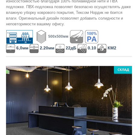
износостойкостью благодаря 100% полиамидной нити и ПВХ
подложке. ПВХ-подложка позволяет безопасно осуществлять даже
влажную уборку коврового покрытия, Тексом Нордик не боится
влаги. Оригинальный дизайн позволяет добавить солидности и
неповторимости вашему офису.
500х500мм
6,0мм
2.20мм
22дБ
0.10
КМ2
СКЛАД