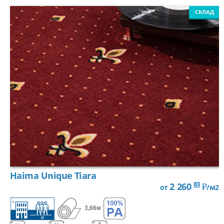
СКЛАД
Haima Unique Tiara
83
2 260
₽
от
/м2
3,66м