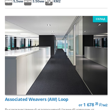
5,5мм
3.50мм
КМ2
ПО ПРОИЗВОДИТЕЛЯМ
Amf
СКЛАД
Armstrong
Associated Weavers (AW)
Balsan
Balta/ITC
Carus
Condor
Forbo
Grabo
Associated Weavers (AW) Loop
Kastamonu Floorpan
35
1 678
₽
от
/м2
Krono Original
Высококачественный иглопрошивной (тканный) ковролин от