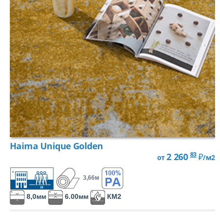
Haima Unique Golden
83
2 260
₽
от
/м2
3,66м
8,0мм
6.00мм
КМ2