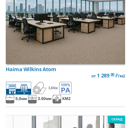
Петлевой, иглопробивной
Петлевой одноуровневый
Петлевой разноуровневый
Haima Wilkins Atom
00
Комбинированный (катлуп)
1 289
₽
от
/м2
3,66м
Разрезной (Велюр)
5,0мм
3.00мм
КМ2
Разрезной (Саксони)
СКЛАД