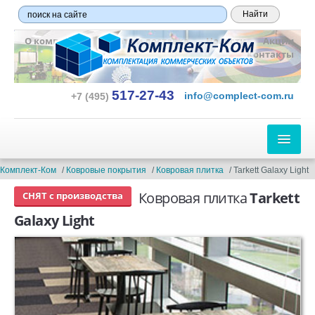
О компании
Оплата и доставка
Новости
Акции
Контакты
517-27-43
info@complect-com.ru
+7 (495)
ЛИНОЛЕУМ
Комплект-Ком
Ковровые покрытия
Ковровая плитка
Tarkett Galaxy Light
Ковровая плитка
Tarkett
СНЯТ с производства
ПО ТИПУ:
Galaxy Light
Бытовой
Полукоммерческий
Коммерческий
Гетерогенный
Гомогенный