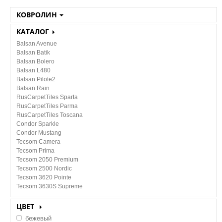
КОВРОЛИН
Бытовой
КАТАЛОГ
Коммерческий
Balsan Avenue
Ковровая плитка
Balsan Batik
Флокированное покрытие
Balsan Bolero
Выставочный
Balsan L480
Balsan Pilote2
Balsan Rain
RusCarpetTiles Sparta
RusCarpetTiles Parma
RusCarpetTiles Toscana
Condor Sparkle
Condor Mustang
Tecsom Camera
Tecsom Prima
Tecsom 2050 Premium
Tecsom 2500 Nordic
Tecsom 3620 Pointe
Tecsom 3630S Supreme
ЦВЕТ
бежевый