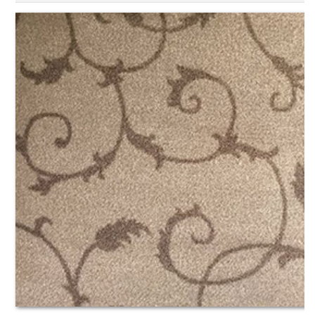
Петлевой, иглопробивной
Петлевой одноуровневый
Петлевой разноуровневый
Комбинированный (катлуп)
Разрезной (Велюр)
Разрезной (Саксони)