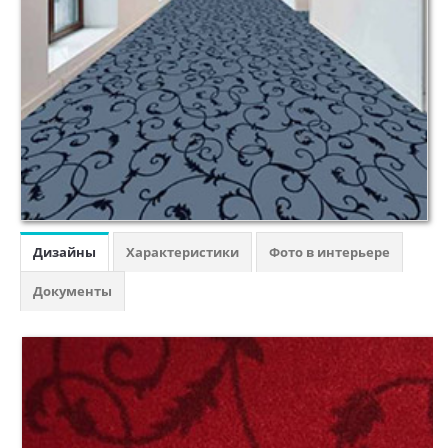
Натуральный (мармолеум)
LVT Клеевая кварцвиниловая плитка
Специализированный
Антистатический
Токопроводящий
Акустический
Антискользящий
Сценический
Спортивный
Дизайны
Характеристики
Фото в интерьере
В Отрез:
Документы
Бытовой
Полукоммерческий
Коммерческий
Гомогенный
ЧАСТО ИЩУТ: