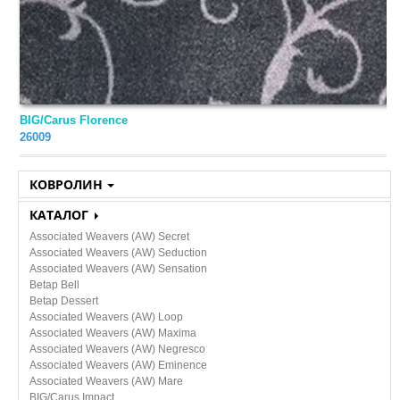
Orotex
Rockfon
RusCarpetTiles
Tarkett
BIG/Carus Florence
26009
Tecsom
Зартекс
КОВРОЛИН
Бытовой
КАТАЛОГ
Кронапласт
Коммерческий
Associated Weavers (AW) Secret
Ковровая плитка
Синтерос
Associated Weavers (AW) Seduction
Флокированное покрытие
Associated Weavers (AW) Sensation
Выставочный
Betap Bell
АЛБЕС
Betap Dessert
Associated Weavers (AW) Loop
Associated Weavers (AW) Maxima
ПО ПОЖАРНЫМ ТРЕБОВАНИЯМ
Associated Weavers (AW) Negresco
Associated Weavers (AW) Eminence
КМ0
Associated Weavers (AW) Mare
BIG/Carus Impact