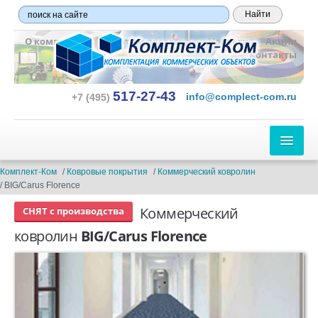
О компании
Оплата и доставка
Новости
Акции
Контакты
517-27-43
info@complect-com.ru
+7 (495)
ЛИНОЛЕУМ
Комплект-Ком
Ковровые покрытия
Коммерческий ковролин
BIG/Carus Florence
ПО ТИПУ:
Коммерческий
СНЯТ с производства
Бытовой
ковролин
BIG/Carus Florence
Полукоммерческий
Коммерческий
Гетерогенный
Гомогенный