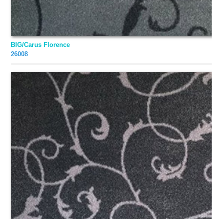
ПО ПРОИЗВОДИТЕЛЯМ
Amf
BIG/Carus Florence
26008
Armstrong
Associated Weavers (AW)
Balsan
Balta/ITC
Carus
Condor
Forbo
Grabo
Kastamonu Floorpan
Krono Original