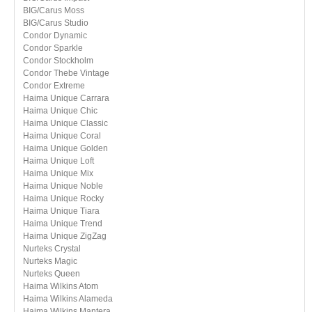
КМ1
BIG/Carus Moss
BIG/Carus Studio
КМ1 и лучше
Condor Dynamic
Condor Sparkle
КМ2
Condor Stockholm
Condor Thebe Vintage
КМ2 и лучше
Condor Extreme
Haima Unique Carrara
КМ3
Haima Unique Chic
Haima Unique Classic
КМ3 и лучше
Haima Unique Coral
Haima Unique Golden
КМ4
Haima Unique Loft
Haima Unique Mix
КМ4 и лучше
Haima Unique Noble
Haima Unique Rocky
КМ5
Haima Unique Tiara
Haima Unique Trend
КМ5 и лучше
Haima Unique ZigZag
Nurteks Crystal
Nurteks Magic
Nurteks Queen
Haima Wilkins Atom
Haima Wilkins Alameda
Haima Wilkins Mantera