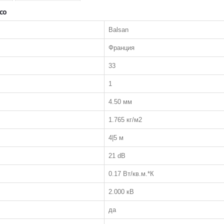
co
Balsan
Франция
33
1
4.50 мм
1.765 кг/м2
4|5 м
21 dB
0.17 Вт/кв.м.*К
2.000 кВ
да