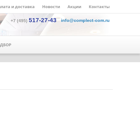
лата и доставка
Новости
Акции
Контакты
517-27-43
info@complect-com.ru
+7 (495)
ДБОР