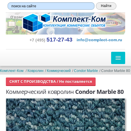
О компании
Оплата и доставка
Новости
Акции
Контакты
517-27-43
info@complect-com.ru
+7 (495)
ЛИНОЛЕУМ
Комплект-Ком
Ковролин
Коммерческий
Condor Marble
Condor Marble 80
СНЯТ С ПРОИЗВОДСТВА / Не поставляется
ПО ТИПУ:
Коммерческий ковролин
Condor Marble 80
Бытовой
Полукоммерческий
Коммерческий
Гетерогенный
Гомогенный