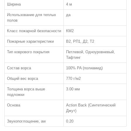
Ширина
4 м
Использование для теплых
да
полов
ЛАМИНАТ
Класс пожарной безопасности
КМ2
Пожарные характеристики
В2, РП1, Д2, Т2
ПО КЛАССУ:
32 класс
Тип коврового покрытия
Петлевой, Одноуровневый,
Тафтинг
33 класс
Состав ворса
100% PA (полиамид)
34 класс
Общий вес ворса
770 г/м2
ЧАСТО ИЩУТ:
С фаской
Толщина ворса выше
3.00 мм
подложки
Толщиной 12мм
Основа
Action Back (Синтетический
Класса пожарной опасности КМ3
Джут)
Звукопоглощение, aw
0.20