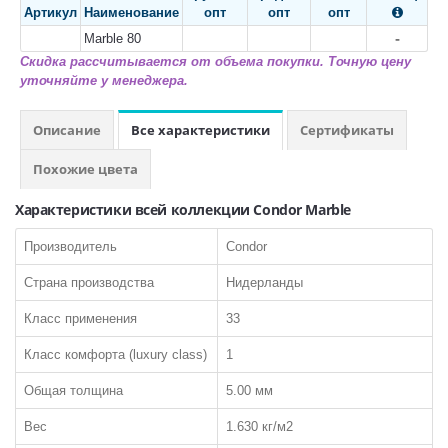
Артикул
Наименование
опт
опт
опт

Класса пожарной опасности КМ2
-
Marble 80
Линолеум на войлочной ТеплоЗвукоИзоляционной основе
Скидка рассчитывается от объема покупки. Точную цену
уточняйте у менеджера.
СОПУСТВУЮЩИЕ ТОВАРЫ:
Шнур для сварки
Описание
Все характеристики
Сертификаты
Похожие цвета
Характеристики всей коллекции Condor Marble
Производитель
Condor
КВАРЦ-ВИНИЛ
Страна производства
Нидерланды
ПО ТИПУ:
Класс применения
33
LVT Клеевая кварцвиниловая плитка
Класс комфорта (luxury class)
1
SPC Кварцвинил замковый
Общая толщина
5.00 мм
Токопроводящая плитка
Вес
1.630 кг/м2