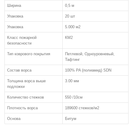
Ширина
0,5 м
Упаковка
20 шт
Упаковка
5.000 м2
ЛАМИНАТ
Класс пожарной
КМ2
ПО КЛАССУ:
безопасности
32 класс
Тип коврового покрытия
Петлевой, Одноуровневый,
Тафтинг
33 класс
34 класс
Состав ворса
100% PA (полиамид) SDN
ЧАСТО ИЩУТ:
Толщина ворса выше
3.00 мм
подложки
С фаской
Количество стежков
550 /10см
Толщиной 12мм
Класса пожарной опасности КМ3
Плотность ворса
189600 стежков/м2
Основа
Битум