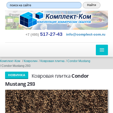
О компании
Оплата и доставка
Новости
Акции
Контакты
517-27-43
info@complect-com.ru
+7 (495)
ЛИНОЛЕУМ
Комплект-Ком
Ковролин
Ковровая плитка
Condor Mustang
Condor Mustang 293
ПО ТИПУ:
Ковровая плитка
Condor
НОВИНКА
Бытовой
Mustang 293
Полукоммерческий
Коммерческий
Гетерогенный
Гомогенный