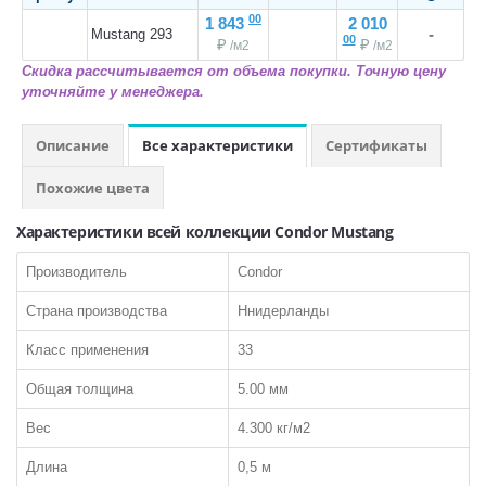
00
1 843
2 010
Класса пожарной опасности КМ2
-
Mustang 293
00
₽
₽
/м2
/м2
Линолеум на войлочной ТеплоЗвукоИзоляционной основе
Скидка рассчитывается от объема покупки. Точную цену
уточняйте у менеджера.
СОПУСТВУЮЩИЕ ТОВАРЫ:
Шнур для сварки
Описание
Все характеристики
Сертификаты
Похожие цвета
Характеристики всей коллекции Condor Mustang
Производитель
Condor
КВАРЦ-ВИНИЛ
Страна производства
Ннидерланды
ПО ТИПУ:
Класс применения
33
LVT Клеевая кварцвиниловая плитка
Общая толщина
5.00 мм
SPC Кварцвинил замковый
Вес
4.300 кг/м2
Токопроводящая плитка
Длина
0,5 м