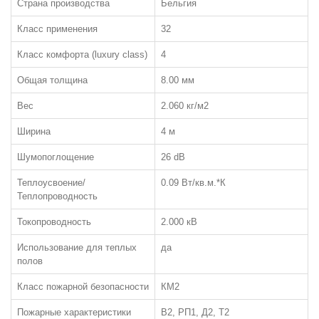
Страна производства
Бельгия
Класс применения
32
Класс комфорта (luxury class)
4
ЛАМИНАТ
Общая толщина
8.00 мм
ПО КЛАССУ:
Вес
2.060 кг/м2
32 класс
Ширина
4 м
33 класс
Шумопоглощение
26 dB
34 класс
Теплоусвоение/
0.09 Вт/кв.м.*К
ЧАСТО ИЩУТ:
Теплопроводность
С фаской
Токопроводность
2.000 кВ
Толщиной 12мм
Использование для теплых
да
Класса пожарной опасности КМ3
полов
Класс пожарной безопасности
КМ2
Пожарные характеристики
В2, РП1, Д2, Т2