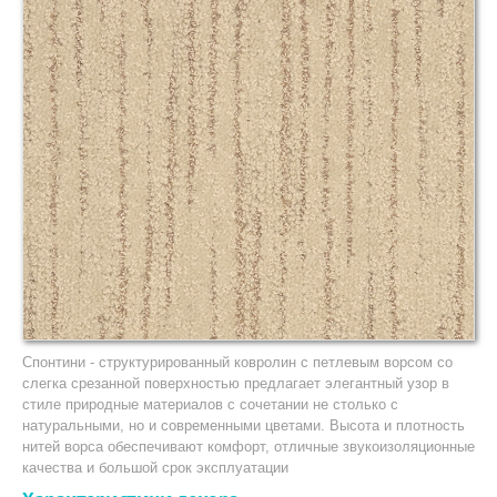
Натуральный (мармолеум)
LVT Клеевая кварцвиниловая плитка
Специализированный
Антистатический
Токопроводящий
Акустический
Антискользящий
Сценический
Спортивный
В Отрез:
Бытовой
Спонтини - структурированный ковролин с петлевым ворсом со
слегка срезанной поверхностью предлагает элегантный узор в
Полукоммерческий
стиле природные материалов с сочетании не столько с
Коммерческий
натуральными, но и современными цветами. Высота и плотность
Гомогенный
нитей ворса обеспечивают комфорт, отличные звукоизоляционные
качества и большой срок эксплуатации
ЧАСТО ИЩУТ: