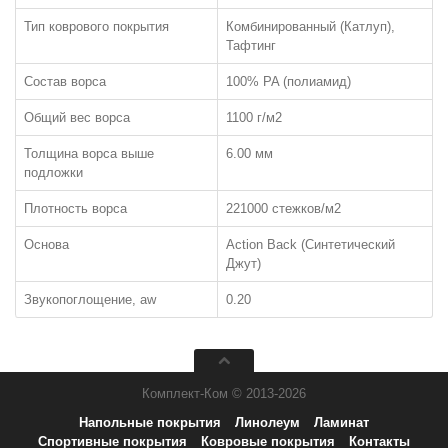
Тип коврового покрытия
Комбинированный (Катлуп),
Тафтинг
КОВРОЛИН
Состав ворса
100% PA (полиамид)
ПО ТИПУ:
Общий вес ворса
1100 г/м2
Бытовой
Толщина ворса выше
6.00 мм
подложки
Коммерческий
Ковровая плитка
Плотность ворса
221000 стежков/м2
Флокированное покрытие (Флотекс)
Основа
Action Back (Синтетический
Выставочный
Джут)
ЧАСТО ИЩУТ:
Звукопоглощение, aw
0.20
Ковролин класса КМ2
Ковролин класса КМ3 или лучше
Ковровая плитка класса КМ2
Комплект-Ком © 2013-2026
Ковровая плитка класса КМ3 и лучше
Напольные покрытия
Линолеум
Ламинат
Спортивные покрытия
Ковровые покрытия
Контакты
ПО ТИПУ ВОРСА: