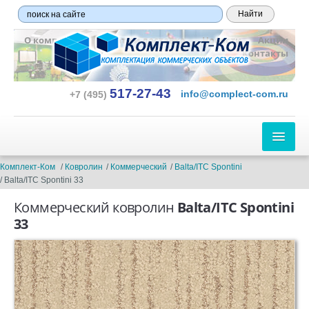
О компании
Оплата и доставка
Новости
Акции
Контакты
517-27-43
info@complect-com.ru
+7 (495)
ЛИНОЛЕУМ
Комплект-Ком
Ковролин
Коммерческий
Balta/ITC Spontini
Balta/ITC Spontini 33
ПО ТИПУ:
Коммерческий ковролин
Balta/ITC Spontini
Бытовой
33
Полукоммерческий
Коммерческий
Гетерогенный
Гомогенный