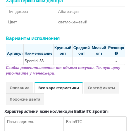
Характеристики декора
Класса пожарной опасности КМ2
Тип декора
Абстракция
Линолеум на войлочной ТеплоЗвукоИзоляционной основе
Цвет
светло-бежевый
СОПУСТВУЮЩИЕ ТОВАРЫ:
Шнур для сварки
Варианты исполнения
Крупный
Средний
Мелкий
Розница
Артикул
Наименование
опт
опт
опт

-
Spontini 33
Скидка рассчитывается от объема покупки. Точную цену
уточняйте у менеджера.
КВАРЦ-ВИНИЛ
Описание
Все характеристики
Сертификаты
ПО ТИПУ:
Похожие цвета
LVT Клеевая кварцвиниловая плитка
SPC Кварцвинил замковый
Характеристики всей коллекции Balta/ITC Spontini
Токопроводящая плитка
Производитель
Balta/ITC