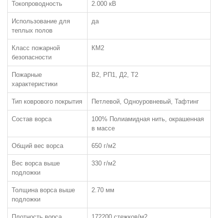
Токопроводность
2.000 кВ
Использование для
да
КОВРОЛИН
теплых полов
Класс пожарной
КМ2
ПО ТИПУ:
безопасности
Бытовой
Пожарные
В2, РП1, Д2, Т2
характеристики
Коммерческий
Ковровая плитка
Тип коврового покрытия
Петлевой, Одноуровневый, Тафтинг
Флокированное покрытие (Флотекс)
Состав ворса
100% Полиамидная нить, окрашенная
Выставочный
в массе
ЧАСТО ИЩУТ:
Общий вес ворса
650 г/м2
Ковролин класса КМ2
Вес ворса выше
330 г/м2
подложки
Ковролин класса КМ3 или лучше
Ковровая плитка класса КМ2
Толщина ворса выше
2.70 мм
подложки
Ковровая плитка класса КМ3 и лучше
Плотность ворса
172200 стежков/м2
ПО ТИПУ ВОРСА: