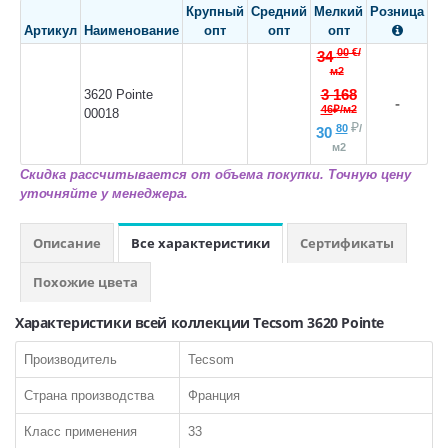
Крупный
Средний
Мелкий
Розница
Класса пожарной опасности КМ2
Артикул
Наименование
опт
опт
опт

Линолеум на войлочной ТеплоЗвукоИзоляционной основе
00
€/
34
м2
СОПУСТВУЮЩИЕ ТОВАРЫ:
3 168
3620 Pointe
-
46
₽/м2
00018
Шнур для сварки
₽
80
/
30
м2
Скидка рассчитывается от объема покупки. Точную цену
уточняйте у менеджера.
Описание
Все характеристики
Сертификаты
КВАРЦ-ВИНИЛ
Похожие цвета
ПО ТИПУ:
Характеристики всей коллекции Tecsom 3620 Pointe
LVT Клеевая кварцвиниловая плитка
Производитель
Tecsom
SPC Кварцвинил замковый
Страна производства
Франция
Токопроводящая плитка
Класс применения
33