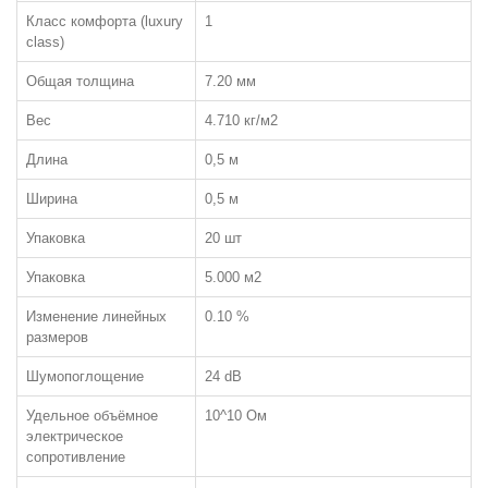
Класс комфорта (luxury
1
class)
Общая толщина
7.20 мм
ЛАМИНАТ
Вес
4.710 кг/м2
ПО КЛАССУ:
Длина
0,5 м
32 класс
Ширина
0,5 м
33 класс
Упаковка
20 шт
34 класс
Упаковка
5.000 м2
ЧАСТО ИЩУТ:
Изменение линейных
0.10 %
С фаской
размеров
Толщиной 12мм
Шумопоглощение
24 dB
Класса пожарной опасности КМ3
Удельное объёмное
10^10 Ом
электрическое
сопротивление