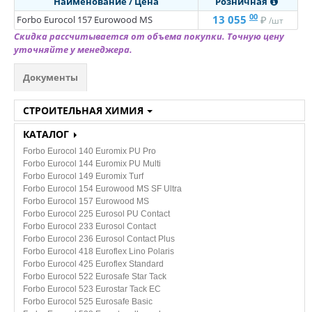
Наименование / Цена
Розничная

Класса пожарной опасности КМ2
00
13 055
₽
Forbo Eurocol 157 Eurowood MS
/шт
Скидка рассчитывается от объема покупки. Точную цену
Линолеум на войлочной ТеплоЗвукоИзоляционной основе
уточняйте у менеджера.
СОПУСТВУЮЩИЕ ТОВАРЫ:
Документы
Шнур для сварки
СТРОИТЕЛЬНАЯ ХИМИЯ
Грунтовка
КАТАЛОГ
Смесь для пола
Forbo Eurocol 140 Euromix PU Pro
Клей для напольных покрытий
Forbo Eurocol 144 Euromix PU Multi
Forbo Eurocol 149 Euromix Turf
КВАРЦ-ВИНИЛ
Forbo Eurocol 154 Eurowood MS SF Ultra
Forbo Eurocol 157 Eurowood MS
Forbo Eurocol 225 Eurosol PU Contact
ПО ТИПУ:
Forbo Eurocol 233 Eurosol Contact
Forbo Eurocol 236 Eurosol Contact Plus
LVT Клеевая кварцвиниловая плитка
Forbo Eurocol 418 Euroflex Lino Polaris
SPC Кварцвинил замковый
Forbo Eurocol 425 Euroflex Standard
Forbo Eurocol 522 Eurosafe Star Tack
Токопроводящая плитка
Forbo Eurocol 523 Eurostar Tack EC
Forbo Eurocol 525 Eurosafe Basic