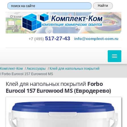
О компании
Оплата и доставка
Новости
Акции
Контакты
517-27-43
info@complect-com.ru
+7 (495)
ЛИНОЛЕУМ
Комплект-Ком
Аксессуары
Клей для напольных покрытий
Forbo Eurocol 157 Eurowood MS
ПО ТИПУ:
Клей для напольных покрытий
Forbo
Eurocol 157 Eurowood MS
(Евродерево)
Бытовой
Полукоммерческий
Коммерческий
Гетерогенный
Гомогенный