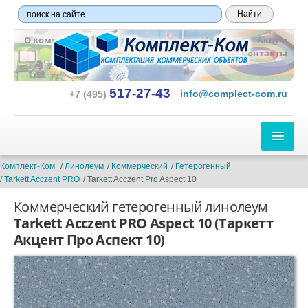
О компании
Оплата и доставка
Новости
Акции
Контакты
517-27-43
info@complect-com.ru
+7 (495)
ЛИНОЛЕУМ
Комплект-Ком
Линолеум
Коммерческий
Гетерогенный
Tarkett Acczent PRO
Tarkett Acczent Pro Aspect 10
ПО ТИПУ:
Коммерческий гетерогенный линолеум
Бытовой
Tarkett Acczent PRO Aspect 10
(Таркетт
Акцент Про Аспект 10)
Полукоммерческий
Коммерческий
Гетерогенный
Гомогенный