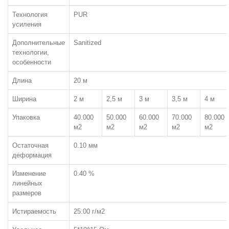
Технология
PUR
Петлевой, иглопробивной
усиления
Дополнительные
Sanitized
технологии,
Петлевой одноуровневый
особенности
Длина
20 м
Ширина
2 м
2,5 м
3 м
3,5 м
4 м
Петлевой разноуровневый
Упаковка
40.000
50.000
60.000
70.000
80.000
м2
м2
м2
м2
м2
Комбинированный (катлуп)
Остаточная
0.10 мм
деформация
Разрезной (Велюр)
Изменение
0.40 %
линейных
размеров
Разрезной (Саксони)
Истираемость
25.00 г/м2