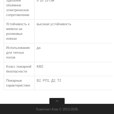
Удельное
5*10^15 Ом
объёмное
Разрезной (Фризе)
электрическое
сопротивление
Петлевой, Микро-Тафтинг
Устойчивость к
высокая устойчивость
мебели на
роликовых
ножках
Использование
да
для теплых
полов
Класс пожарной
КМ2
безопасности
Пожарные
В2, РП1, Д2, Т2
характеристики
ПОТОЛОК
ARMSTRONG
Комплект-Ком © 2013-2026