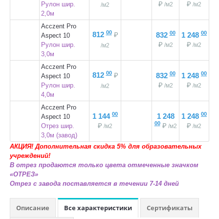
₽
₽
Рулон шир.
/м2
/м2
/м2
2,0м
Acczent Pro
00
00
00
812
₽
832
1 248
Aspect 10
₽
₽
Рулон шир.
/м2
/м2
/м2
ЛАМИНАТ
3,0м
Acczent Pro
ПО КЛАССУ:
00
00
00
812
₽
832
1 248
Aspect 10
₽
₽
Рулон шир.
/м2
/м2
32 класс
/м2
4,0м
33 класс
Acczent Pro
34 класс
00
00
1 144
1 248
1 248
Aspect 10
00
₽
₽
₽
Отрез шир.
/м2
/м2
/м2
ЧАСТО ИЩУТ:
3,0м (завод)
АКЦИЯ! Дополнительная скидка 5% для образовательных
С фаской
учреждений!
Толщиной 12мм
В отрез продаются только цвета отмеченные значком
«ОТРЕЗ»
Класса пожарной опасности КМ3
Отрез с завода поставляется в течении 7-14 дней
Описание
Все характеристики
Сертификаты