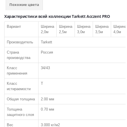
Похожие цвета
Характеристики всей коллекции Tarkett Acczent PRO
КОВРОЛИН
Вариант
Ширина
Ширина
Ширина
Ширина
Ширина
ПО ТИПУ:
2,0м
2,5м
3,0м
3,5м
4,0м
Бытовой
Производитель
Tarkett
Коммерческий
Страна
Россия
Ковровая плитка
производства
Флокированное покрытие (Флотекс)
Класс
34/43
Выставочный
применения
ЧАСТО ИЩУТ:
Класс
T
истираемости
Ковролин класса КМ2
Общая толщина
2.00 мм
Ковролин класса КМ3 или лучше
Ковровая плитка класса КМ2
Толщина
0.70 мм
защитного слоя
Ковровая плитка класса КМ3 и лучше
Вес
3.000 кг/м2
ПО ТИПУ ВОРСА: