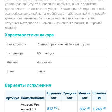
усиленную защиту от абразивной нагрузки, а как следствие
Класса пожарной опасности КМ2
долговечность и легкость в уборке. Коллекция объединяет в себе
Линолеум на войлочной ТеплоЗвукоИзоляционной основе
разнообразные дизайны на любой вкус – абстрактный «чипсовый»
дизайн, современный бетон в различных цветах, имитация
СОПУСТВУЮЩИЕ ТОВАРЫ:
натурных материалов – камень и конечно же паркет, и широкий
ламинат.
Шнур для сварки
Характеристики декора
Поверхность
Ровная (практически без текстуры)
Тип декора
Абстракция
Дизайн
Чипсовый
КВАРЦ-ВИНИЛ
Цвет
синий
ПО ТИПУ:
Варианты исполнения
LVT Клеевая кварцвиниловая плитка
SPC Кварцвинил замковый
Крупный
Средний
Мелкий
Розница
Артикул
Наименование
опт
опт
опт

Токопроводящая плитка
Acczent Pro
00
00
00
812
₽
832
1 248
Aspect 10