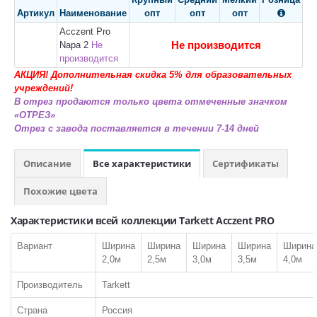
Артикул
Наименование
опт
опт
опт

Acczent Pro
Не производится
Napa 2
Не
производится
ЛАМИНАТ
АКЦИЯ! Дополнительная скидка 5% для образовательных
учреждений!
В отрез продаются только цвета отмеченные значком
ПО КЛАССУ:
«ОТРЕЗ»
32 класс
Отрез с завода поставляется в течении 7-14 дней
33 класс
Описание
Все характеристики
Сертификаты
34 класс
Похожие цвета
ЧАСТО ИЩУТ:
С фаской
Характеристики всей коллекции Tarkett Acczent PRO
Толщиной 12мм
Вариант
Ширина
Ширина
Ширина
Ширина
Ширина
Класса пожарной опасности КМ3
2,0м
2,5м
3,0м
3,5м
4,0м
Производитель
Tarkett
Страна
Россия