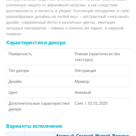
усиленную защиту от абразивной нагрузки, а как следствие
Класса пожарной опасности КМ2
долговечность и легкость в уборке. Коллекция объединяет в себе
Линолеум на войлочной ТеплоЗвукоИзоляционной основе
разнообразные дизайны на любой вкус – абстрактный «чипсовый»
дизайн, современный бетон в различных цветах, имитация
СОПУСТВУЮЩИЕ ТОВАРЫ:
натурных материалов – камень и конечно же паркет, и широкий
ламинат.
Шнур для сварки
Характеристики декора
Поверхность
Ровная (практически без
текстуры)
Тип декора
Абстракция
КВАРЦ-ВИНИЛ
Дизайн
Мрамор
Цвет
бежевый
ПО ТИПУ:
Дополнительные характеристики
Снят с 01.01.2020
LVT Клеевая кварцвиниловая плитка
декора
SPC Кварцвинил замковый
Токопроводящая плитка
Варианты исполнения
Крупный
Средний
Мелкий
Розница