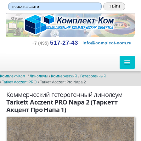
О компании
Оплата и доставка
Новости
Акции
Контакты
517-27-43
info@complect-com.ru
+7 (495)
ЛИНОЛЕУМ
Комплект-Ком
Линолеум
Коммерческий
Гетерогенный
Tarkett Acczent PRO
Tarkett Acczent Pro Napa 2
ПО ТИПУ:
Коммерческий гетерогенный линолеум
Бытовой
Tarkett Acczent PRO Napa 2
(Таркетт
Акцент Про Напа 1)
Полукоммерческий
Коммерческий
Гетерогенный
Гомогенный