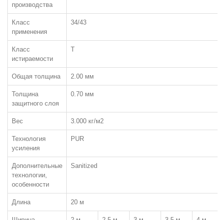
производства
Класс
34/43
КОВРОЛИН
применения
Класс
T
ПО ТИПУ:
истираемости
Бытовой
Общая толщина
2.00 мм
Коммерческий
Толщина
0.70 мм
Ковровая плитка
защитного слоя
Флокированное покрытие (Флотекс)
Вес
3.000 кг/м2
Выставочный
Технология
PUR
ЧАСТО ИЩУТ:
усиления
Ковролин класса КМ2
Дополнительные
Sanitized
Ковролин класса КМ3 или лучше
технологии,
особенности
Ковровая плитка класса КМ2
Ковровая плитка класса КМ3 и лучше
Длина
20 м
ПО ТИПУ ВОРСА:
Ширина
2 м
2,5 м
3 м
3,5 м
4 м