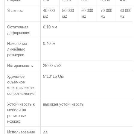
Петлевой, иглопробивной
Упаковка
40.000
50.000
60.000
70.000
80.000
м2
м2
м2
м2
м2
Остаточная
0.10 мм
деформация
Петлевой одноуровневый
Изменение
0.40 %
линейных
размеров
Петлевой разноуровневый
Истираемость
25.00 г/м2
Удельное
5*10^15 Ом
Комбинированный (катлуп)
объёмное
электрическое
сопротивление
Разрезной (Велюр)
Устойчивость к
высокая устойчивость
мебели на
роликовых
Разрезной (Саксони)
ножках
Использование
да