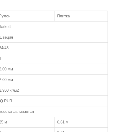
Рулон
Плитка
Tarkett
Швеция
34/43
T
2.00 мм
2.00 мм
2.950 кг/м2
iQ PUR
восстанавливается
25 м
0,61 м