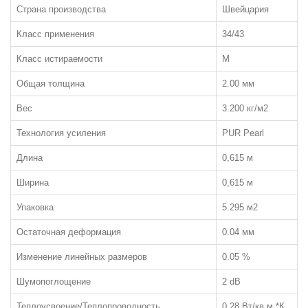
Страна производства
Швейцария
Класс применения
34/43
Класс истираемости
M
ЛАМИНАТ
Общая толщина
2.00 мм
ПО КЛАССУ:
Вес
3.200 кг/м2
32 класс
Технология усиления
PUR Pearl
33 класс
Длина
0,615 м
34 класс
Ширина
0,615 м
ЧАСТО ИЩУТ:
Упаковка
С фаской
5.295 м2
Толщиной 12мм
Остаточная деформация
0.04 мм
Класса пожарной опасности КМ3
Изменение линейных размеров
0.05 %
Шумопоглощение
2 dB
Теплоусвоение/Теплопроводность
0.28 Вт/кв.м.*К