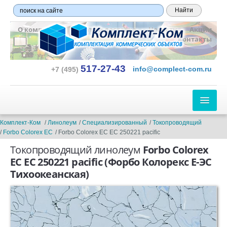
О компании
Оплата и доставка
Новости
Акции
Контакты
517-27-43
info@complect-com.ru
+7 (495)
ЛИНОЛЕУМ
Комплект-Ком
Линолеум
Специализированный
Токопроводящий
Forbo Colorex EC
Forbo Colorex EC EC 250221 pacific
ПО ТИПУ:
Токопроводящий линолеум
Forbo Colorex
EC EC 250221 pacific
(Форбо Колорекс Е-ЭС
Бытовой
Тихоокеанская)
Полукоммерческий
Коммерческий
Гетерогенный
Гомогенный