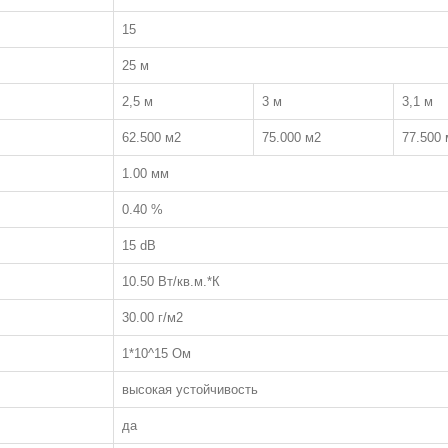
15
25 м
2,5 м
3 м
3,1 м
62.500 м2
75.000 м2
77.500 
1.00 мм
0.40 %
15 dB
10.50 Вт/кв.м.*К
30.00 г/м2
1*10^15 Ом
высокая устойчивость
да