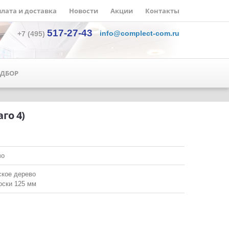
лата и доставка
Новости
Акции
Контакты
517-27-43
info@complect-com.ru
+7 (495)
ДБОР
го 4)
во
ское дерево
оски 125 мм