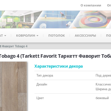
О компании
Оп
АТ
КОВРОЛИН
ПОТОЛОК
АКСЕССУАРЫ
ПО
tt Фаворит Tobago 4
Tobago 4
(Tarkett Favorit Таркетт Фаворит Тоба
Характеристики декора
Тип декора
Под дере
Дизайн
Классиче
Ширина д
Цвет
бежевый