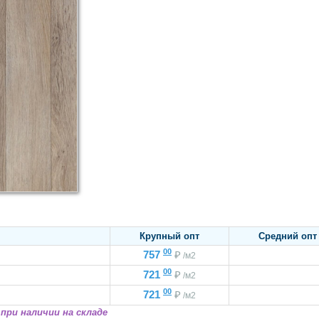
Крупный опт
Средний опт
00
757
₽
/м2
00
721
₽
/м2
00
721
₽
/м2
при наличии на складе