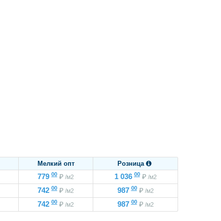
Мелкий опт
Розница

00
00
779
₽
1 036
₽
/м2
/м2
00
00
742
₽
987
₽
/м2
/м2
00
00
742
₽
987
₽
/м2
/м2